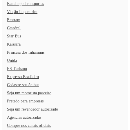
Kandango Transportes
Viação Itapemirim
Emtram
Catedral
Star Bus
Kaissara
Princesa dos Inhamuns
Unida
ES Turismo
Expresso Brasileiro
Cadastre seu ônibus
Seja um motorista parceiro
Fretado para empresas
Seja um revendedor autorizado
Agências autorizadas
Compre nos canais oficiais