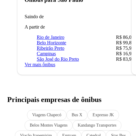
Saindo de
A partir de
Rio de Janeiro
R$ 86,00
Belo Horizonte
R$ 99,89
Ribeirão Preto
R$ 75,90
Campinas
R$ 16,90
São José do Rio Preto
R$ 83,90
Ver mais ônibus
Principais empresas de ônibus
Viagens Chapecó
Bus X
Expresso JK
Belos Montes Viagens
Kandango Transportes
Viação Itapemirim
Emtram
Catedral
Star Bus